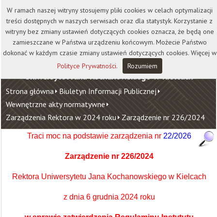
Kontakt
Biblioteka
Wydawnictwo
W ramach naszej witryny stosujemy pliki cookies w celach optymalizacji
Wirtualna Uczelnia
treści dostępnych w naszych serwisach oraz dla statystyk. Korzystanie z
witryny bez zmiany ustawień dotyczących cookies oznacza, że będą one
zamieszczane w Państwa urządzeniu końcowym. Możecie Państwo
dokonać w każdym czasie zmiany ustawień dotyczących cookies. Więcej w
Polityce Prywatności
.
Rozumiem
Uniwersytet Jana Kochanowskiego w Kielcach
Strona główna
Biuletyn Informacji Publicznej
Wewnętrzne akty normatywne
Zarządzenia Rektora w 2024 roku
Zarządzenie nr 226/2024
Traci moc na podstawie zarządzenia nr
22/2026
Zarządzenie nr
226/2024
Rektora Uniwersytetu Jana Kochanowskiego w Kielcach
z dnia 6 grudnia 2024 roku