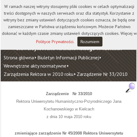
Kontakt
Biblioteka
Wydawnictwo
W ramach naszej witryny stosujemy pliki cookies w celach optymalizacji
Wirtualna Uczelnia
treści dostępnych w naszych serwisach oraz dla statystyk. Korzystanie z
witryny bez zmiany ustawień dotyczących cookies oznacza, że będą one
zamieszczane w Państwa urządzeniu końcowym. Możecie Państwo
dokonać w każdym czasie zmiany ustawień dotyczących cookies. Więcej w
Polityce Prywatności
.
Rozumiem
Uniwersytet Jana Kochanowskiego w Kielcach
Strona główna
Biuletyn Informacji Publicznej
Wewnętrzne akty normatywne
Zarządzenia Rektora w 2010 roku
Zarządzenie Nr 33/2010
Zarządzenie
Nr 33/2010
Rektora Uniwersytetu Humanistyczno-Przyrodniczego Jana
Kochanowskiego w Kielcach
z dnia 10 maja 2010 roku
zmieniające zarządzenie Nr 45/2008 Rektora Uniwersytetu