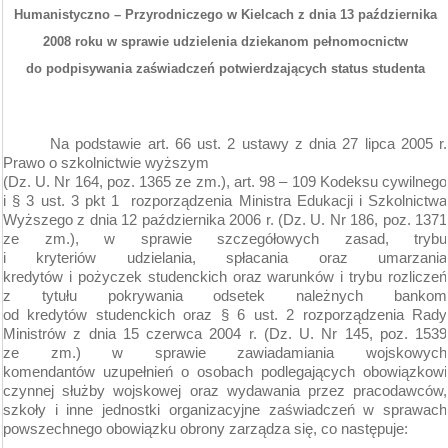
Humanistyczno – Przyrodniczego w Kielcach z dnia 13 października
2008 roku
w sprawie udzielenia dziekanom pełnomocnictw
do podpisywania zaświadczeń potwierdzających status studenta
Na podstawie art. 66 ust. 2 ustawy z dnia 27 lipca 2005 r.
Prawo o szkolnictwie wyższym
(Dz. U. Nr 164, poz. 1365 ze zm.), art. 98 – 109 Kodeksu cywilnego
i § 3 ust. 3 pkt 1
rozporządzenia Ministra Edukacji i Szkolnictwa
Wyższego z dnia 12 października 2006 r.
(Dz. U. Nr 186, poz. 1371
ze zm.),
w sprawie szczegółowych zasad, trybu
i kryteriów udzielania, spłacania oraz umarzania
kredytów i pożyczek studenckich oraz warunków i trybu rozliczeń
z tytułu pokrywania odsetek należnych bankom
od kredytów studenckich oraz
§ 6 ust. 2 rozporządzenia Rady
Ministrów
z dnia 15 czerwca 2004 r.
(Dz. U. Nr 145, poz. 1539
ze zm.)
w sprawie zawiadamiania wojskowych
komendantów uzupełnień o osobach podlegających obowiązkowi
czynnej służby wojskowej oraz wydawania przez pracodawców,
szkoły i inne jednostki organizacyjne zaświadczeń w sprawach
powszechnego obowiązku obrony
zarządza się, co następuje: