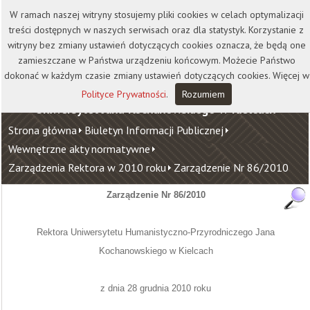
Kontakt
Biblioteka
Wydawnictwo
W ramach naszej witryny stosujemy pliki cookies w celach optymalizacji
Wirtualna Uczelnia
treści dostępnych w naszych serwisach oraz dla statystyk. Korzystanie z
witryny bez zmiany ustawień dotyczących cookies oznacza, że będą one
zamieszczane w Państwa urządzeniu końcowym. Możecie Państwo
dokonać w każdym czasie zmiany ustawień dotyczących cookies. Więcej w
Polityce Prywatności
.
Rozumiem
Uniwersytet Jana Kochanowskiego w Kielcach
Strona główna
Biuletyn Informacji Publicznej
Wewnętrzne akty normatywne
Zarządzenia Rektora w 2010 roku
Zarządzenie Nr 86/2010
Zarządzenie Nr 86/2010
Rektora Uniwersytetu Humanistyczno-Przyrodniczego Jana
Kochanowskiego w Kielcach
z dnia 28 grudnia 2010 roku