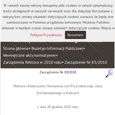
Kontakt
Biblioteka
Wydawnictwo
W ramach naszej witryny stosujemy pliki cookies w celach optymalizacji
Wirtualna Uczelnia
treści dostępnych w naszych serwisach oraz dla statystyk. Korzystanie z
witryny bez zmiany ustawień dotyczących cookies oznacza, że będą one
zamieszczane w Państwa urządzeniu końcowym. Możecie Państwo
dokonać w każdym czasie zmiany ustawień dotyczących cookies. Więcej w
Polityce Prywatności
.
Rozumiem
Uniwersytet Jana Kochanowskiego w Kielcach
Strona główna
Biuletyn Informacji Publicznej
Wewnętrzne akty normatywne
Zarządzenia Rektora w 2010 roku
Zarządzenie Nr 83/2010
Zarządzenie Nr 83/2010
Rektora Uniwersytetu Humanistyczno-Przyrodniczego Jana
Kochanowskiego w Kielcach
z dnia 28 grudnia 2010 roku