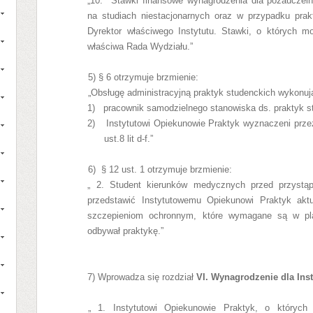
„10. Stawki finansowe wynagrodzenia dla pozauczeln
na studiach niestacjonarnych
oraz w przypadku prakt
Dyrektor właściwego Instytutu. Stawki, o których 
właściwa Rada Wydziału.”
5)
§ 6 otrzymuje brzmienie:
„
Obsługę administracyjną praktyk studenckich wykonuj
1)
pracownik samodzielnego stanowiska ds. praktyk s
2)
Instytutowi Opiekunowie Praktyk wyznaczeni prze
ust.8 lit d-f.”
6)
§ 12 ust. 1 otrzymuje brzmienie:
„ 2. Student kierunków medycznych przed przystąp
przedstawić Instytutowemu Opiekunowi Praktyk ak
szczepieniom ochronnym, które wymagane są w pla
odbywał praktykę.”
7) Wprowadza się rozdział
VI. Wynagrodzenie dla In
„ 1. Instytutowi Opiekunowie Praktyk, o któr