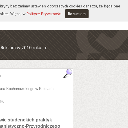
 witryny bez zmiany ustawień dotyczących cookies oznacza, że będą one
okies. Więcej w
Polityce Prywatności
.
Rozumiem
 Rektora w 2010 roku
0
Jana Kochanowskiego w Kielcach
oku
awie studenckich praktyk
anistyczno-Przyrodniczego