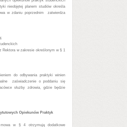
ianych opiekunów praktyk studenckich
yki nieobjętej planem studiów
określa
mowa w zdaniu poprzednim zatwierdza
ą:
tudenckich
z Rektora w zakresie określonym w § 1
ieniem do odbywania praktyki winien
tualne
zaświadczenie o poddaniu się
cówce służby zdrowia, gdzie będzie
stytutowych Opiekunów Praktyk
ych mowa w
§ 4 otrzymują dodatkowe