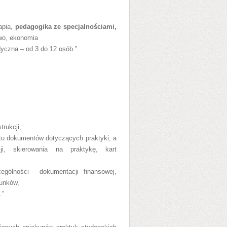
rapia,
pedagogika ze specjalnościami,
two, ekonomia
edyczna – od 3 do 12 osób.”
trukcji,
tu dokumentów dotyczących praktyki, a
cji, skierowania na praktykę, kart
ególności
dokumentacji finansowej,
unków,
.”