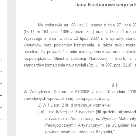
Jana Kochanowskiego w K
Na podstawie art. 66 ust. 1 ustawy z dnia 27 lipca 
(Dz.U. nr 164, poz. 1365 z późn. zm.) oraz § 13 ust.1 rozpo
Wyższego z dnia z dnia 12 lipca 2007 r. w sprawie standa
kierunków oraz poziomów kształcenia, a także trybu tworz
uczelnia, by prowadzić studia międzykierunkowe oraz makroki
rozporządzenia Ministra Edukacji Narodowej i Sportu z
standardów kształcenia nauczycieli (Dz. U. nr 207, poz. 2110),
§ 1
W Zarządzeniu Rektora nr 67/2008 z dnia 10 grudnia 2008
zawodowych wprowadza się następujące zmiany:
1) W
§ 1 ust. 2 lit. d otrzymuje brzmienie:
„
d) nie krócej niż 3 tygodnie
(40 godzin odpowiada
Zarządzania i Administracji, na Wydziale Matemat
Pedagogicznym i Artystycznym, za wyjątkiem kie
powinna trwać nie krócej niż 8 tygodni,”