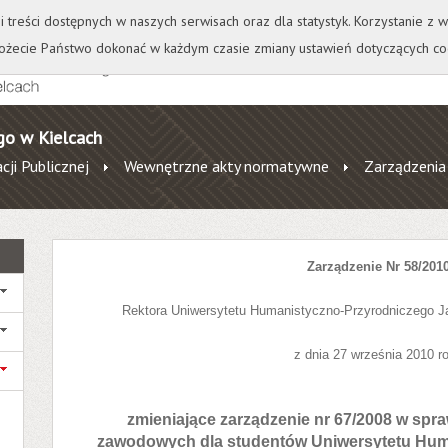
+
++
Wydawnictwo
Wirtualna Uczelnia
A
A
A
A
A
ji treści dostępnych w naszych serwisach oraz dla statystyk. Korzystanie z
żecie Państwo dokonać w każdym czasie zmiany ustawień dotyczących co
go w Kielcach
cji Publicznej
Wewnętrzne akty normatywne
Zarządzenia
Zarządzenie Nr 58/201
Rektora Uniwersytetu Humanistyczno-Przyrodniczego 
z dnia 27 września 2010 r
zmieniające zarządzenie nr 67/2008 w spr
zawodowych dla studentów Uniwersytetu Hum