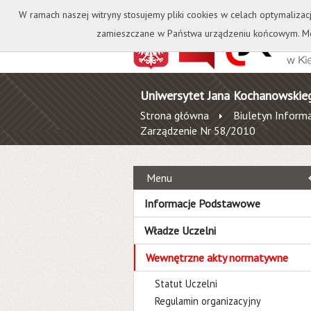
Kontakt
Biblioteka
W ramach naszej witryny stosujemy pliki cookies w celach optymalizac
zamieszczane w Państwa urządzeniu końcowym. Mo
Uniwersytet Jana Kochanowskie
Strona główna
Biuletyn Informa
Zarządzenie Nr 58/2010
Menu
Informacje Podstawowe
Władze Uczelni
Wewnętrzne akty normatywne
Statut Uczelni
Regulamin organizacyjny