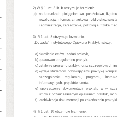
2) W
§ 1 ust. 3 lit. b otrzymuje brzmienie:
„b) na kierunkach: pielęgniarstwo, położnictwo, fizjote
rewalidacja, informacja naukowa i bibliotekoznaws
i administracja, zarządzanie, politologia, fizyka m
3)
§ 1 ust. 8 otrzymuje brzmienie:
„Do zadań Instytutowego Opiekuna Praktyk należy:
a)
określenie celów i zadań praktyk,
b)
opracowanie regulaminu praktyk,
c)
ustalenie programu praktyki oraz szczegółowych ins
d)
wydaje studentowi odbywającemu praktykę komple
szczególności regulaminu, programu, instruk
informacyjnych, projektów umów.
e)
sporządzenie dokumentacji praktyk, a w szcz
umów z pozauczelnianym opiekunem praktyk, rach
f)
archiwizacja dokumentacji po zakończeniu praktyki
4)
§ 1 ust. 10 otrzymuje brzmienie: