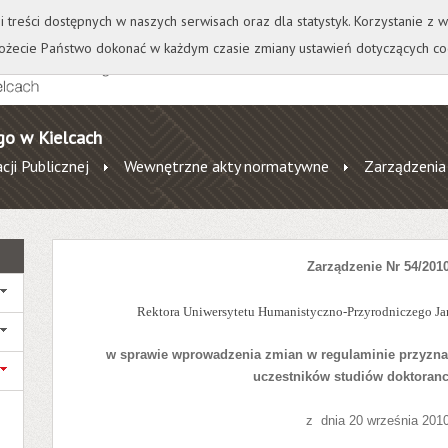
+
++
Wydawnictwo
Wirtualna Uczelnia
A
A
A
A
A
ji treści dostępnych w naszych serwisach oraz dla statystyk. Korzystanie z
żecie Państwo dokonać w każdym czasie zmiany ustawień dotyczących co
go w Kielcach
cji Publicznej
Wewnętrzne akty normatywne
Zarządzenia
Zarządzenie Nr 54/201
Rektora Uniwersytetu Humanistyczno-Przyrodniczego
Ja
w sprawie wprowadzenia zmian w regulaminie przyzna
uczestników studiów doktoran
z
dnia 20 września 201