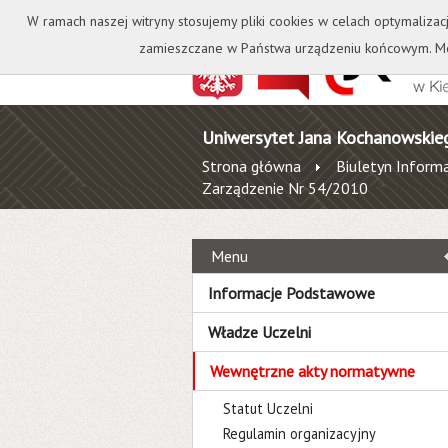
Kontakt
Biblioteka
W ramach naszej witryny stosujemy pliki cookies w celach optymalizac
zamieszczane w Państwa urządzeniu końcowym. Mo
Uniwersytet Jana Kochanowskie
Strona główna
Biuletyn Informa
Zarządzenie Nr 54/2010
Menu
Informacje Podstawowe
Władze Uczelni
Wewnętrzne akty normatywne
Statut Uczelni
Regulamin organizacyjny