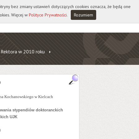
 witryny bez zmiany ustawień dotyczących cookies oznacza, że będą one
okies. Więcej w
Polityce Prywatności
.
Rozumiem
 Rektora w 2010 roku
0
na Kochanowskiego w Kielcach
wania stypendiów doktoranckich
ckich UJK
0