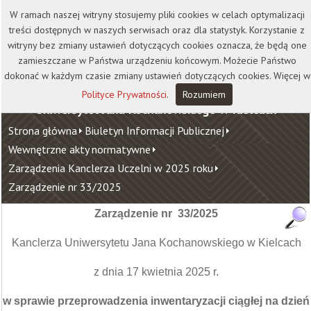
Kontakt
Biblioteka
Wydawnictwo
W ramach naszej witryny stosujemy pliki cookies w celach optymalizacji
Wirtualna Uczelnia
treści dostępnych w naszych serwisach oraz dla statystyk. Korzystanie z
witryny bez zmiany ustawień dotyczących cookies oznacza, że będą one
zamieszczane w Państwa urządzeniu końcowym. Możecie Państwo
dokonać w każdym czasie zmiany ustawień dotyczących cookies. Więcej w
Polityce Prywatności
.
Rozumiem
Uniwersytet Jana Kochanowskiego w Kielcach
Strona główna
Biuletyn Informacji Publicznej
Wewnętrzne akty normatywne
Zarządzenia Kanclerza Uczelni w 2025 roku
Zarządzenie nr 33/2025
Zarządzenie nr 33/2025
Kanclerza Uniwersytetu Jana Kochanowskiego w Kielcach
z dnia 17 kwietnia 2025 r.
w sprawie przeprowadzenia inwentaryzacji ciągłej na dzień