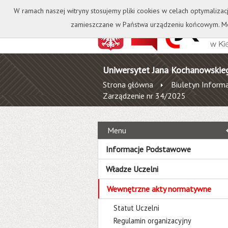
Kontakt
Biblioteka
W ramach naszej witryny stosujemy pliki cookies w celach optymalizac
zamieszczane w Państwa urządzeniu końcowym. Mo
Uniwersytet Jana Kochanowskie
Strona główna
Biuletyn Informa
Zarządzenie nr 34/2025
Menu
Informacje Podstawowe
Władze Uczelni
Wewnętrzne akty normatywne
Statut Uczelni
Regulamin organizacyjny