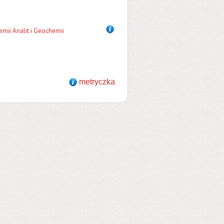
mii Analit i Geochemii
metryczka