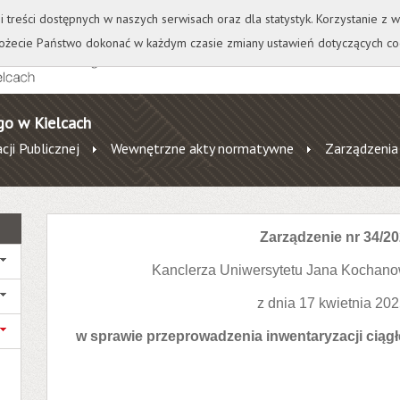
+
++
Wydawnictwo
Wirtualna Uczelnia
A
A
A
A
A
ji treści dostępnych w naszych serwisach oraz dla statystyk. Korzystanie z
żecie Państwo dokonać w każdym czasie zmiany ustawień dotyczących co
go w Kielcach
cji Publicznej
Wewnętrzne akty normatywne
Zarządzenia
Zarządzenie nr 34/2
Kanclerza Uniwersytetu Jana Kochano
z dnia 17 kwietnia 2025
w sprawie przeprowadzenia inwentaryzacji ciągłe