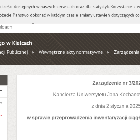
+
++
Wydawnictwo
Wirtualna Uczelnia
A
A
A
A
A
ji treści dostępnych w naszych serwisach oraz dla statystyk. Korzystanie z
żecie Państwo dokonać w każdym czasie zmiany ustawień dotyczących co
go w Kielcach
cji Publicznej
Wewnętrzne akty normatywne
Zarządzenia
Zarządzenie nr 3/20
Kanclerza Uniwersytetu Jana Kochano
z dnia 2 stycznia 2025
w sprawie przeprowadzenia inwentaryzacji ciągłe