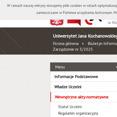
Kontakt
Biblioteka
W ramach naszej witryny stosujemy pliki cookies w celach optymalizac
zamieszczane w Państwa urządzeniu końcowym. Mo
Uniwersytet Jana Kochanowskie
Strona główna
Biuletyn Informa
Zarządzenie nr 3/2025
Menu
Informacje Podstawowe
Władze Uczelni
Wewnętrzne akty normatywne
Statut Uczelni
Regulamin organizacyjny