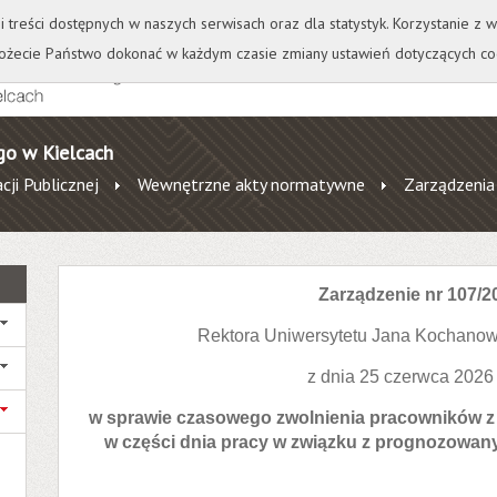
+
++
Wydawnictwo
Wirtualna Uczelnia
A
A
A
A
A
ji treści dostępnych w naszych serwisach oraz dla statystyk. Korzystanie z
żecie Państwo dokonać w każdym czasie zmiany ustawień dotyczących co
go w Kielcach
cji Publicznej
Wewnętrzne akty normatywne
Zarządzenia
Zarządzenie nr 107/2
Rektora Uniwersytetu Jana Kochanow
z dnia 25 czerwca 2026
w sprawie czasowego zwolnienia pracowników z
w części dnia pracy w związku z prognozowa