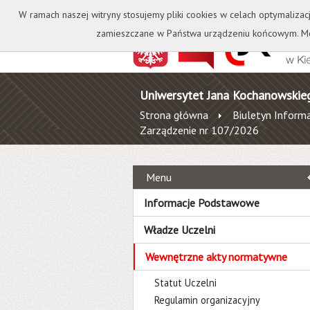
Kontakt
Biblioteka
W ramach naszej witryny stosujemy pliki cookies w celach optymalizac
zamieszczane w Państwa urządzeniu końcowym. Mo
Uniwersytet Jana Kochanowskie
Strona główna
Biuletyn Informa
Zarządzenie nr 107/2026
Menu
Informacje Podstawowe
Władze Uczelni
Wewnętrzne akty normatywne
Statut Uczelni
Regulamin organizacyjny