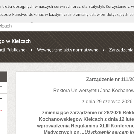
+
++
Wydawnictwo
Wirtualna Uczelnia
A
A
A
A
A
ji treści dostępnych w naszych serwisach oraz dla statystyk. Korzystanie z
żecie Państwo dokonać w każdym czasie zmiany ustawień dotyczących co
go w Kielcach
cji Publicznej
Wewnętrzne akty normatywne
Zarządzenia
Zarządzenie nr 111/2
Rektora Uniwersytetu Jana Kochanow
z dnia 29 czerwca 2026
zmieniające zarządzenie nr 28/2026 Rek
Kochanowskiegow Kielcach z dnia 12 lute
wprowadzenia Regulaminu XLIII Konferencj
Medycznych pn.
„Użytkownik sercem in