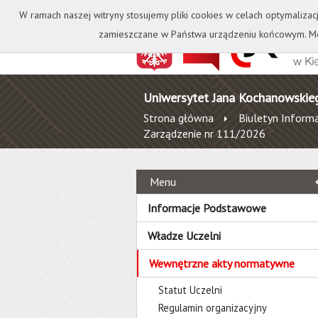
Kontakt
Biblioteka
W ramach naszej witryny stosujemy pliki cookies w celach optymalizac
zamieszczane w Państwa urządzeniu końcowym. Mo
Uniwersytet Jana Kochanowskie
Strona główna
Biuletyn Informa
Zarządzenie nr 111/2026
Menu
Informacje Podstawowe
Władze Uczelni
Wewnętrzne akty normatywne
Statut Uczelni
Regulamin organizacyjny