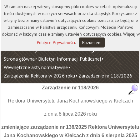
Kontakt
Biblioteka
Wydawnictwo
W ramach naszej witryny stosujemy pliki cookies w celach optymalizacji
Wirtualna Uczelnia
treści dostępnych w naszych serwisach oraz dla statystyk. Korzystanie z
witryny bez zmiany ustawień dotyczących cookies oznacza, że będą one
zamieszczane w Państwa urządzeniu końcowym. Możecie Państwo
dokonać w każdym czasie zmiany ustawień dotyczących cookies. Więcej w
Polityce Prywatności
.
Rozumiem
Uniwersytet Jana Kochanowskiego w Kielcach
Strona główna
Biuletyn Informacji Publicznej
Wewnętrzne akty normatywne
Zarządzenia Rektora w 2026 roku
Zarządzenie nr 118/2026
Zarządzenie nr 118/2026
Rektora Uniwersytetu Jana Kochanowskiego w Kielcach
z dnia 8 lipca 2026 roku
zmieniające zarządzenie nr 136/2025 Rektora Uniwersytetu
Jana Kochanowskiego w Kielcach z dnia 6 sierpnia 2025