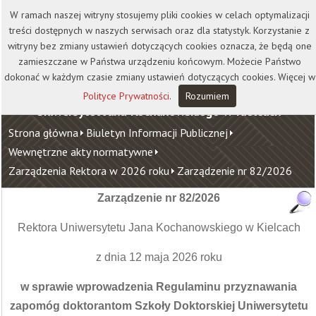
Kontakt
Biblioteka
Wydawnictwo
W ramach naszej witryny stosujemy pliki cookies w celach optymalizacji
Wirtualna Uczelnia
treści dostępnych w naszych serwisach oraz dla statystyk. Korzystanie z
witryny bez zmiany ustawień dotyczących cookies oznacza, że będą one
zamieszczane w Państwa urządzeniu końcowym. Możecie Państwo
dokonać w każdym czasie zmiany ustawień dotyczących cookies. Więcej w
Polityce Prywatności
.
Rozumiem
Uniwersytet Jana Kochanowskiego w Kielcach
Strona główna
Biuletyn Informacji Publicznej
Wewnętrzne akty normatywne
Zarządzenia Rektora w 2026 roku
Zarządzenie nr 82/2026
Zarządzenie nr 82/2026
Rektora Uniwersytetu Jana Kochanowskiego w Kielcach
z dnia 12 maja 2026 roku
w sprawie wprowadzenia Regulaminu przyznawania
zapomóg doktorantom Szkoły Doktorskiej Uniwersytetu