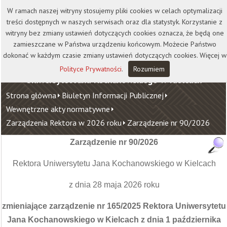
Kontakt
Biblioteka
Wydawnictwo
W ramach naszej witryny stosujemy pliki cookies w celach optymalizacji
Wirtualna Uczelnia
treści dostępnych w naszych serwisach oraz dla statystyk. Korzystanie z
witryny bez zmiany ustawień dotyczących cookies oznacza, że będą one
zamieszczane w Państwa urządzeniu końcowym. Możecie Państwo
dokonać w każdym czasie zmiany ustawień dotyczących cookies. Więcej w
Polityce Prywatności
.
Rozumiem
Uniwersytet Jana Kochanowskiego w Kielcach
Strona główna
Biuletyn Informacji Publicznej
Wewnętrzne akty normatywne
Zarządzenia Rektora w 2026 roku
Zarządzenie nr 90/2026
Zarządzenie nr 90/2026
Rektora Uniwersytetu Jana Kochanowskiego w Kielcach
z dnia 28 maja 2026 roku
zmieniające zarządzenie nr 165/2025 Rektora Uniwersytetu
Jana Kochanowskiego w Kielcach z dnia 1 października