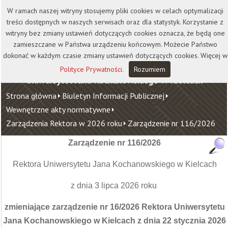
Kontakt
Biblioteka
Wydawnictwo
W ramach naszej witryny stosujemy pliki cookies w celach optymalizacji
Wirtualna Uczelnia
treści dostępnych w naszych serwisach oraz dla statystyk. Korzystanie z
witryny bez zmiany ustawień dotyczących cookies oznacza, że będą one
zamieszczane w Państwa urządzeniu końcowym. Możecie Państwo
dokonać w każdym czasie zmiany ustawień dotyczących cookies. Więcej w
Polityce Prywatności
.
Rozumiem
Uniwersytet Jana Kochanowskiego w Kielcach
Strona główna
Biuletyn Informacji Publicznej
Wewnętrzne akty normatywne
Zarządzenia Rektora w 2026 roku
Zarządzenie nr 116/2026
Zarządzenie nr 116/2026
Rektora Uniwersytetu Jana Kochanowskiego w Kielcach
z dnia 3 lipca 2026 roku
zmieniające zarządzenie nr 16/2026 Rektora Uniwersytetu
Jana Kochanowskiego w Kielcach z dnia 22 stycznia 2026