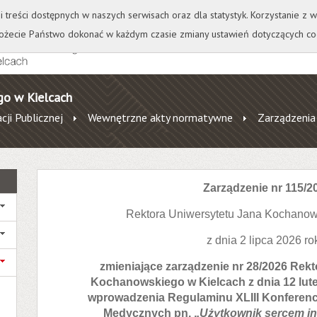
+
++
Wydawnictwo
Wirtualna Uczelnia
A
A
A
A
A
ji treści dostępnych w naszych serwisach oraz dla statystyk. Korzystanie z
żecie Państwo dokonać w każdym czasie zmiany ustawień dotyczących co
go w Kielcach
cji Publicznej
Wewnętrzne akty normatywne
Zarządzenia
Zarządzenie nr 115/2
Rektora Uniwersytetu Jana Kochanow
z dnia 2 lipca 2026 r
zmieniające zarządzenie nr 28/2026 Rek
Kochanowskiego w Kielcach z dnia 12 lut
wprowadzenia Regulaminu XLIII Konferencj
Medycznych pn. „
Użytkownik sercem in