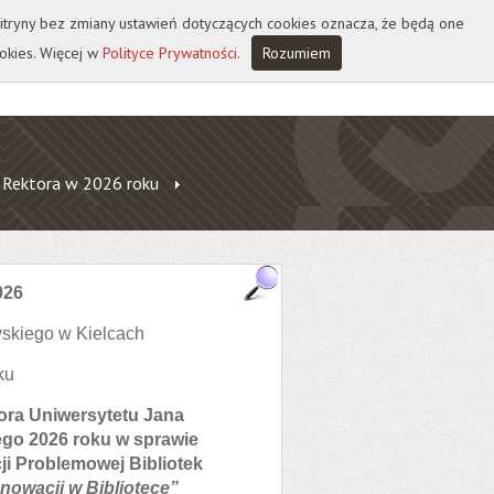
 witryny bez zmiany ustawień dotyczących cookies oznacza, że będą one
okies. Więcej w
Polityce Prywatności
.
Rozumiem
 Rektora w 2026 roku
026
skiego w Kielcach
oku
tora Uniwersytetu Jana
ego 2026 roku w sprawie
i Problemowej Bibliotek
nowacji w Bibliotece
”