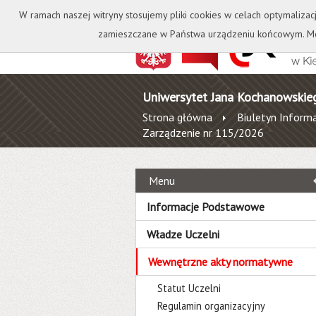
Kontakt
Biblioteka
W ramach naszej witryny stosujemy pliki cookies w celach optymalizac
zamieszczane w Państwa urządzeniu końcowym. Mo
Uniwersytet Jana Kochanowskie
Strona główna
Biuletyn Informa
Zarządzenie nr 115/2026
Menu
Informacje Podstawowe
Władze Uczelni
Wewnętrzne akty normatywne
Statut Uczelni
Regulamin organizacyjny