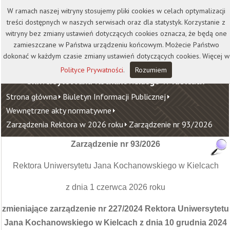
Kontakt
Biblioteka
Wydawnictwo
W ramach naszej witryny stosujemy pliki cookies w celach optymalizacji
Wirtualna Uczelnia
treści dostępnych w naszych serwisach oraz dla statystyk. Korzystanie z
witryny bez zmiany ustawień dotyczących cookies oznacza, że będą one
zamieszczane w Państwa urządzeniu końcowym. Możecie Państwo
dokonać w każdym czasie zmiany ustawień dotyczących cookies. Więcej w
Polityce Prywatności
.
Rozumiem
Uniwersytet Jana Kochanowskiego w Kielcach
Strona główna
Biuletyn Informacji Publicznej
Wewnętrzne akty normatywne
Zarządzenia Rektora w 2026 roku
Zarządzenie nr 93/2026
Zarządzenie nr 93/2026
Rektora Uniwersytetu Jana Kochanowskiego w Kielcach
z dnia 1 czerwca 2026 roku
zmieniające zarządzenie nr 227/2024 Rektora Uniwersytetu
Jana Kochanowskiego w Kielcach z dnia 10 grudnia 2024