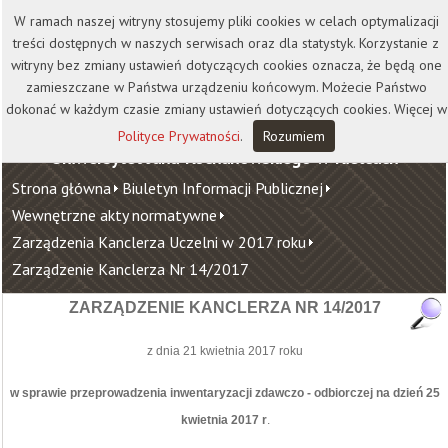
Kontakt
Biblioteka
Wydawnictwo
W ramach naszej witryny stosujemy pliki cookies w celach optymalizacji
Wirtualna Uczelnia
treści dostępnych w naszych serwisach oraz dla statystyk. Korzystanie z
witryny bez zmiany ustawień dotyczących cookies oznacza, że będą one
zamieszczane w Państwa urządzeniu końcowym. Możecie Państwo
dokonać w każdym czasie zmiany ustawień dotyczących cookies. Więcej w
Polityce Prywatności
.
Rozumiem
Uniwersytet Jana Kochanowskiego w Kielcach
Strona główna
Biuletyn Informacji Publicznej
Wewnętrzne akty normatywne
Zarządzenia Kanclerza Uczelni w 2017 roku
Zarządzenie Kanclerza Nr 14/2017
ZARZĄDZENIE KANCLERZA NR 14/2017
z dnia 21 kwietnia 2017 roku
w sprawie przeprowadzenia inwentaryzacji zdawczo - odbiorczej na dzień 25
kwietnia 2017 r
.