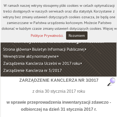
Kontakt
Biblioteka
Wydawnictwo
W ramach naszej witryny stosujemy pliki cookies w celach optymalizacji
Wirtualna Uczelnia
treści dostępnych w naszych serwisach oraz dla statystyk. Korzystanie z
witryny bez zmiany ustawień dotyczących cookies oznacza, że będą one
zamieszczane w Państwa urządzeniu końcowym. Możecie Państwo
dokonać w każdym czasie zmiany ustawień dotyczących cookies. Więcej w
Polityce Prywatności
.
Rozumiem
Uniwersytet Jana Kochanowskiego w Kielcach
Strona główna
Biuletyn Informacji Publicznej
Wewnętrzne akty normatywne
Zarządzenia Kanclerza Uczelni w 2017 roku
Zarządzenie Kanclerza nr 3/2017
ZARZĄDZENIE KANCLERZA NR 3/2017
z dnia 30 stycznia 2017 roku
w sprawie przeprowadzenia inwentaryzacji zdawczo -
odbiorczej na dzień 31 stycznia 2017 r.