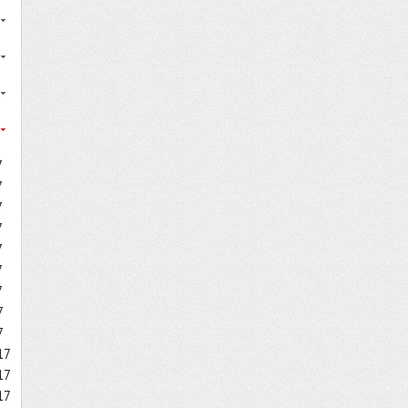
7
7
7
7
7
7
7
7
7
17
17
17