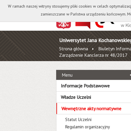
Kontakt
Biblioteka
W ramach naszej witryny stosujemy pliki cookies w celach optymalizac
zamieszczane w Państwa urządzeniu końcowym. Mo
Uniwersytet Jana Kochanowskie
Strona główna
Biuletyn Informa
Zarządzenie Kanclerza nr 48/2017
Menu
Informacje Podstawowe
Władze Uczelni
Wewnętrzne akty normatywne
Statut Uczelni
Regulamin organizacyjny