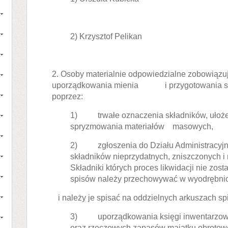
2) Krzysztof Pelikan
2. Osoby materialnie odpowiedzialne zobowiąz
uporządkowania mienia i przygotowania skł
poprzez:
1) trwałe oznaczenia składników, ułoże
spryzmowania materiałów masowych,
2) zgłoszenia do Działu Administracyj
składników nieprzydatnych, zniszczonych i
Składniki których proces likwidacji nie zos
spisów należy przechowywać w wyodrębni
i należy je spisać na oddzielnych arkuszach s
3) uporządkowania księgi inwentarzowej
oraz rzeczowych zapasów majątku obrotowe