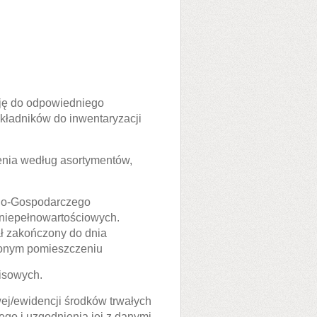
uję do odpowiedniego
adników do inwentaryzacji
nia według asortymentów,
no-Gospodarczego
 niepełnowartościowych.
tał zakończony do dnia
onym pomieszczeniu
pisowych.
/ewidencji środków trwałych
go i uzgodnienia jej z danymi