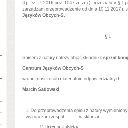
(t.j. Dz. U. 2016 poz. 1047 ze zm.) i rozdziału V § 1 p
zarządzam przeprowadzenie od dnia 10.11.2017 r. s
Języków Obcych-S.
§ 1
Spisem z natury należy objąć składniki:
sprzęt kom
Centrum Języków Obcych-S
w obecności osób materialnie odpowiedzialnych:
Marcin Sadowski
1. Do przeprowadzenia spisu z natury wymieniony
wyznaczam zespół w składzie:
1) Urszula Kubicka