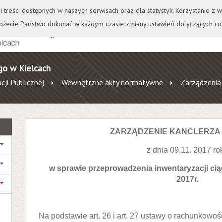
+
++
Wydawnictwo
Wirtualna Uczelnia
A
A
A
A
A
ji treści dostępnych w naszych serwisach oraz dla statystyk. Korzystanie z
żecie Państwo dokonać w każdym czasie zmiany ustawień dotyczących co
go w Kielcach
cji Publicznej
Wewnętrzne akty normatywne
Zarządzenia
ZARZĄDZENIE KANCLERZA N
z dnia 09.11. 2017 ro
w sprawie przeprowadzenia inwentaryzacji ciąg
2017r.
Na podstawie art. 26 i art. 27 ustawy o rachunkowoś