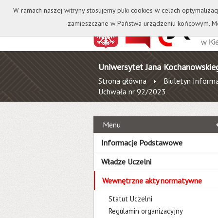
Kontakt
Biblioteka
W ramach naszej witryny stosujemy pliki cookies w celach optymalizac
zamieszczane w Państwa urządzeniu końcowym. Mo
Uniwersytet Jana Kochanowskie
Strona główna
Biuletyn Informa
Uchwała nr 92/2023
Menu
Informacje Podstawowe
Władze Uczelni
Wewnętrzne akty normatywne
Statut Uczelni
Regulamin organizacyjny