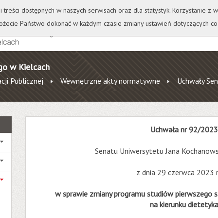
+
++
Wydawnictwo
Wirtualna Uczelnia
A
A
A
A
A
ji treści dostępnych w naszych serwisach oraz dla statystyk. Korzystanie z
żecie Państwo dokonać w każdym czasie zmiany ustawień dotyczących co
go w Kielcach
cji Publicznej
Wewnętrzne akty normatywne
Uchwały Sen
Uchwała nr 92/202
Senatu Uniwersytetu Jana Kochanows
z dnia 29 czerwca 2023 
w sprawie zmiany programu studiów pierwszego s
na kierunku dietetyk