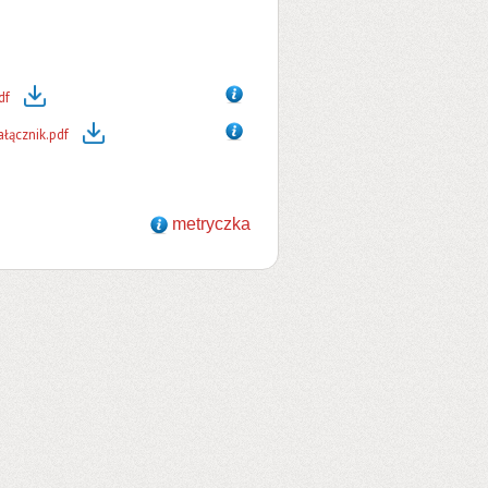
df
łącznik.pdf
metryczka