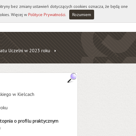
 witryny bez zmiany ustawień dotyczących cookies oznacza, że będą one
okies. Więcej w
Polityce Prywatności
.
Rozumiem
atu Uczelni w 2023 roku
3
kiego w Kielcach
roku
topnia o profilu praktycznym
a