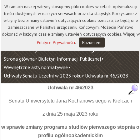
Kontakt
Biblioteka
Wydawnictwo
W ramach naszej witryny stosujemy pliki cookies w celach optymalizacji
Wirtualna Uczelnia
treści dostępnych w naszych serwisach oraz dla statystyk. Korzystanie z
witryny bez zmiany ustawień dotyczących cookies oznacza, że będą one
zamieszczane w Państwa urządzeniu końcowym. Możecie Państwo
dokonać w każdym czasie zmiany ustawień dotyczących cookies. Więcej w
Polityce Prywatności
.
Rozumiem
Uniwersytet Jana Kochanowskiego w Kielcach
Strona główna
Biuletyn Informacji Publicznej
Wewnętrzne akty normatywne
Uchwały Senatu Uczelni w 2023 roku
Uchwała nr 46/2023
Uchwała nr 46/2023
Senatu Uniwersytetu Jana Kochanowskiego w Kielcach
z dnia 25 maja 2023 roku
w sprawie zmiany programu studiów pierwszego stopnia o
profilu ogólnoakademickim