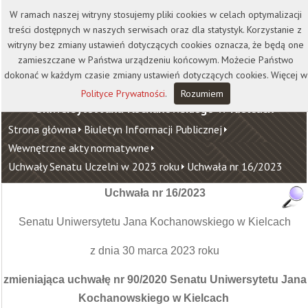
Kontakt
Biblioteka
Wydawnictwo
W ramach naszej witryny stosujemy pliki cookies w celach optymalizacji
Wirtualna Uczelnia
treści dostępnych w naszych serwisach oraz dla statystyk. Korzystanie z
witryny bez zmiany ustawień dotyczących cookies oznacza, że będą one
zamieszczane w Państwa urządzeniu końcowym. Możecie Państwo
dokonać w każdym czasie zmiany ustawień dotyczących cookies. Więcej w
Polityce Prywatności
.
Rozumiem
Uniwersytet Jana Kochanowskiego w Kielcach
Strona główna
Biuletyn Informacji Publicznej
Wewnętrzne akty normatywne
Uchwały Senatu Uczelni w 2023 roku
Uchwała nr 16/2023
Uchwała nr 16/2023
Senatu Uniwersytetu Jana Kochanowskiego w Kielcach
z dnia 30 marca 2023 roku
zmieniająca uchwałę nr 90/2020 Senatu Uniwersytetu Jana
Kochanowskiego w Kielcach