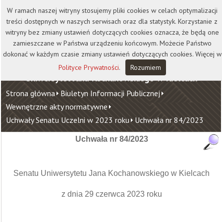
Kontakt
Biblioteka
Wydawnictwo
W ramach naszej witryny stosujemy pliki cookies w celach optymalizacji
Wirtualna Uczelnia
treści dostępnych w naszych serwisach oraz dla statystyk. Korzystanie z
witryny bez zmiany ustawień dotyczących cookies oznacza, że będą one
zamieszczane w Państwa urządzeniu końcowym. Możecie Państwo
dokonać w każdym czasie zmiany ustawień dotyczących cookies. Więcej w
Polityce Prywatności
.
Rozumiem
Uniwersytet Jana Kochanowskiego w Kielcach
Strona główna
Biuletyn Informacji Publicznej
Wewnętrzne akty normatywne
Uchwały Senatu Uczelni w 2023 roku
Uchwała nr 84/2023
Uchwała nr 84/2023
Senatu Uniwersytetu Jana Kochanowskiego w Kielcach
z dnia 29 czerwca 2023 roku