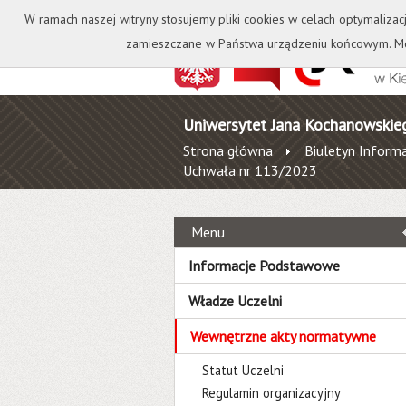
Kontakt
Biblioteka
W ramach naszej witryny stosujemy pliki cookies w celach optymalizac
zamieszczane w Państwa urządzeniu końcowym. Mo
Uniwersytet Jana Kochanowskie
Strona główna
Biuletyn Informa
Uchwała nr 113/2023
Menu
Informacje Podstawowe
Władze Uczelni
Wewnętrzne akty normatywne
Statut Uczelni
Regulamin organizacyjny