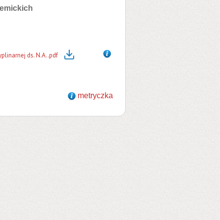
demickich
linarnej ds. N.A..pdf
metryczka