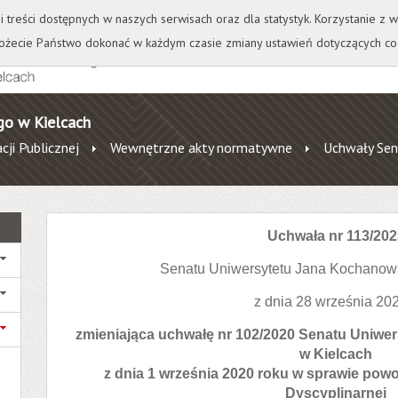
+
++
Wydawnictwo
Wirtualna Uczelnia
A
A
A
A
A
ji treści dostępnych w naszych serwisach oraz dla statystyk. Korzystanie z
żecie Państwo dokonać w każdym czasie zmiany ustawień dotyczących co
go w Kielcach
cji Publicznej
Wewnętrzne akty normatywne
Uchwały Sen
Uchwała nr 113/202
Senatu Uniwersytetu Jana Kochanow
z dnia 28 września 202
zmieniająca uchwałę nr 102/2020 Senatu Uniw
w Kielcach
z dnia 1 września 2020 roku w sprawie powo
Dyscyplinarnej