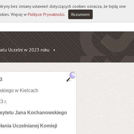
 witryny bez zmiany ustawień dotyczących cookies oznacza, że będą one
okies. Więcej w
Polityce Prywatności
.
Rozumiem
atu Uczelni w 2023 roku
3
skiego w Kielcach
3 r.
ersytetu Jana Kochanowskiego
łania Uczelnianej Komisji