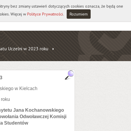
 witryny bez zmiany ustawień dotyczących cookies oznacza, że będą one
okies. Więcej w
Polityce Prywatności
.
Rozumiem
atu Uczelni w 2023 roku
3
skiego w Kielcach
 roku
rsytetu Jana Kochanowskiego
 powołania Odwoławczej Komisji
la Studentów