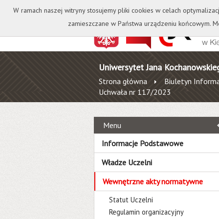
Kontakt
Biblioteka
W ramach naszej witryny stosujemy pliki cookies w celach optymalizac
zamieszczane w Państwa urządzeniu końcowym. Mo
Uniwersytet Jana Kochanowskie
Strona główna
Biuletyn Informa
Uchwała nr 117/2023
Menu
Informacje Podstawowe
Władze Uczelni
Wewnętrzne akty normatywne
Statut Uczelni
Regulamin organizacyjny