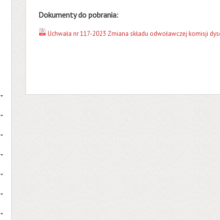
Dokumenty do pobrania:
Uchwała nr 117-2023 Zmiana składu odwoławczej komisji dysc