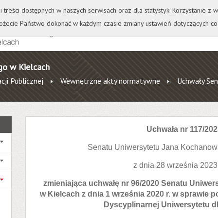
+
++
Wydawnictwo
Wirtualna Uczelnia
A
A
A
A
A
ji treści dostępnych w naszych serwisach oraz dla statystyk. Korzystanie z
żecie Państwo dokonać w każdym czasie zmiany ustawień dotyczących co
go w Kielcach
cji Publicznej
Wewnętrzne akty normatywne
Uchwały Sen
Uchwała nr 117/202
Senatu Uniwersytetu Jana Kochanow
z dnia 28 września 2023
zmieniająca uchwałę nr 96/2020 Senatu Uniwe
w Kielcach z dnia 1 września 2020 r. w sprawie
Dyscyplinarnej Uniwersytetu d