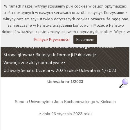
Kontakt
Biblioteka
Wydawnictwo
W ramach naszej witryny stosujemy pliki cookies w celach optymalizacji
Wirtualna Uczelnia
treści dostępnych w naszych serwisach oraz dla statystyk. Korzystanie z
witryny bez zmiany ustawień dotyczących cookies oznacza, że będą one
zamieszczane w Państwa urządzeniu końcowym. Możecie Państwo
dokonać w każdym czasie zmiany ustawień dotyczących cookies. Więcej w
Polityce Prywatności
.
Rozumiem
Uniwersytet Jana Kochanowskiego w Kielcach
Strona główna
Biuletyn Informacji Publicznej
Wewnętrzne akty normatywne
Uchwały Senatu Uczelni w 2023 roku
Uchwała nr 1/2023
Uchwała nr 1/2023
Senatu Uniwersytetu Jana Kochanowskiego w Kielcach
z dnia 26 stycznia 2023 roku