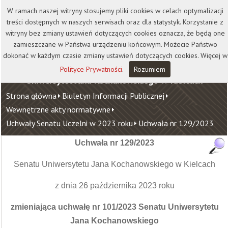
Kontakt
Biblioteka
Wydawnictwo
W ramach naszej witryny stosujemy pliki cookies w celach optymalizacji
Wirtualna Uczelnia
treści dostępnych w naszych serwisach oraz dla statystyk. Korzystanie z
witryny bez zmiany ustawień dotyczących cookies oznacza, że będą one
zamieszczane w Państwa urządzeniu końcowym. Możecie Państwo
dokonać w każdym czasie zmiany ustawień dotyczących cookies. Więcej w
Polityce Prywatności
.
Rozumiem
Uniwersytet Jana Kochanowskiego w Kielcach
Strona główna
Biuletyn Informacji Publicznej
Wewnętrzne akty normatywne
Uchwały Senatu Uczelni w 2023 roku
Uchwała nr 129/2023
Uchwała nr 129/2023
Senatu Uniwersytetu Jana Kochanowskiego w Kielcach
z dnia 26 października 2023 roku
zmieniająca uchwałę nr 101/2023 Senatu Uniwersytetu
Jana Kochanowskiego