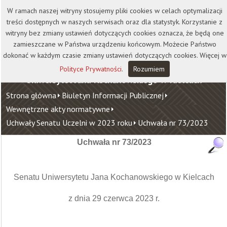
Kontakt
Biblioteka
Wydawnictwo
W ramach naszej witryny stosujemy pliki cookies w celach optymalizacji
Wirtualna Uczelnia
treści dostępnych w naszych serwisach oraz dla statystyk. Korzystanie z
witryny bez zmiany ustawień dotyczących cookies oznacza, że będą one
zamieszczane w Państwa urządzeniu końcowym. Możecie Państwo
dokonać w każdym czasie zmiany ustawień dotyczących cookies. Więcej w
Polityce Prywatności
.
Rozumiem
Uniwersytet Jana Kochanowskiego w Kielcach
Strona główna
Biuletyn Informacji Publicznej
Wewnętrzne akty normatywne
Uchwały Senatu Uczelni w 2023 roku
Uchwała nr 73/2023
Uchwała nr 73/2023
Senatu Uniwersytetu Jana Kochanowskiego w Kielcach
z dnia 29 czerwca 2023 r.