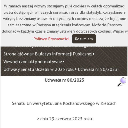
Kontakt
Biblioteka
Wydawnictwo
W ramach naszej witryny stosujemy pliki cookies w celach optymalizacji
Wirtualna Uczelnia
treści dostępnych w naszych serwisach oraz dla statystyk. Korzystanie z
witryny bez zmiany ustawień dotyczących cookies oznacza, że będą one
zamieszczane w Państwa urządzeniu końcowym. Możecie Państwo
dokonać w każdym czasie zmiany ustawień dotyczących cookies. Więcej w
Polityce Prywatności
.
Rozumiem
Uniwersytet Jana Kochanowskiego w Kielcach
Strona główna
Biuletyn Informacji Publicznej
Wewnętrzne akty normatywne
Uchwały Senatu Uczelni w 2023 roku
Uchwała nr 80/2023
Uchwała nr 80/2023
Senatu Uniwersytetu Jana Kochanowskiego w Kielcach
z dnia 29 czerwca 2023 roku