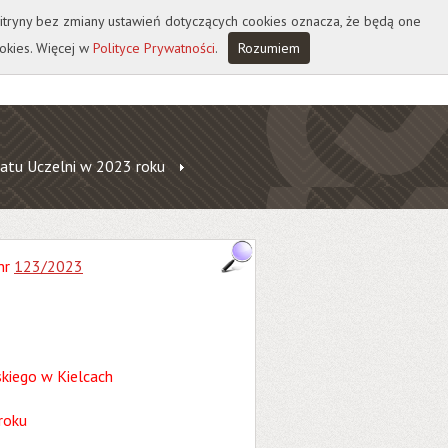
 witryny bez zmiany ustawień dotyczących cookies oznacza, że będą one
okies. Więcej w
Polityce Prywatności
.
Rozumiem
atu Uczelni w 2023 roku
nr
123/2023
kiego w Kielcach
roku