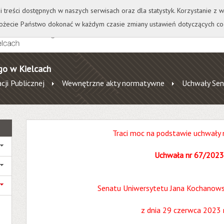
+
++
Wydawnictwo
Wirtualna Uczelnia
A
A
A
A
A
ji treści dostępnych w naszych serwisach oraz dla statystyk. Korzystanie z
żecie Państwo dokonać w każdym czasie zmiany ustawień dotyczących co
go w Kielcach
cji Publicznej
Wewnętrzne akty normatywne
Uchwały Sen
Traci moc na podstawie uchwały 
Uchwała nr 67/2023
Senatu Uniwersytetu Jana Kochanows
z dnia 29 czerwca 2023 