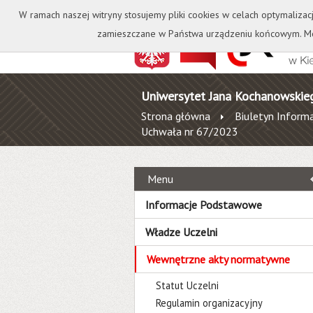
Kontakt
Biblioteka
W ramach naszej witryny stosujemy pliki cookies w celach optymalizac
zamieszczane w Państwa urządzeniu końcowym. Mo
Uniwersytet Jana Kochanowskie
Strona główna
Biuletyn Informa
Uchwała nr 67/2023
Menu
Informacje Podstawowe
Władze Uczelni
Wewnętrzne akty normatywne
Statut Uczelni
Regulamin organizacyjny