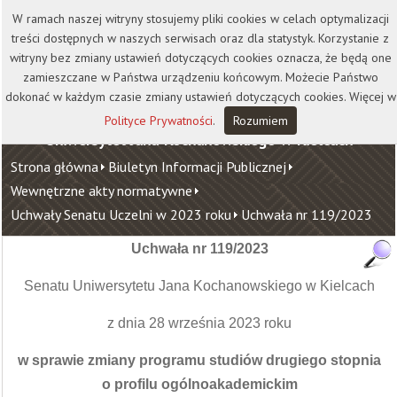
Kontakt
Biblioteka
Wydawnictwo
W ramach naszej witryny stosujemy pliki cookies w celach optymalizacji
Wirtualna Uczelnia
treści dostępnych w naszych serwisach oraz dla statystyk. Korzystanie z
witryny bez zmiany ustawień dotyczących cookies oznacza, że będą one
zamieszczane w Państwa urządzeniu końcowym. Możecie Państwo
dokonać w każdym czasie zmiany ustawień dotyczących cookies. Więcej w
Polityce Prywatności
.
Rozumiem
Uniwersytet Jana Kochanowskiego w Kielcach
Strona główna
Biuletyn Informacji Publicznej
Wewnętrzne akty normatywne
Uchwały Senatu Uczelni w 2023 roku
Uchwała nr 119/2023
Uchwała nr 119/2023
Senatu Uniwersytetu Jana Kochanowskiego w Kielcach
z dnia 28 września 2023 roku
w sprawie zmiany programu studiów drugiego stopnia
o profilu ogólnoakademickim