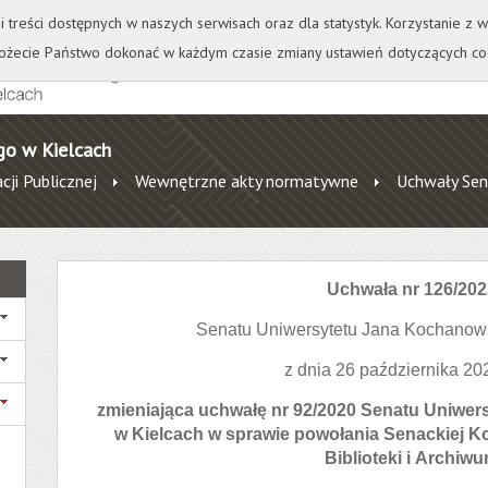
+
++
Wydawnictwo
Wirtualna Uczelnia
A
A
A
A
A
ji treści dostępnych w naszych serwisach oraz dla statystyk. Korzystanie z
żecie Państwo dokonać w każdym czasie zmiany ustawień dotyczących co
go w Kielcach
cji Publicznej
Wewnętrzne akty normatywne
Uchwały Sen
Uchwała nr 126/202
Senatu Uniwersytetu Jana Kochanow
z dnia 26 października 20
zmieniająca uchwałę nr 92/2020 Senatu Uniwe
w Kielcach w sprawie powołania Senackiej K
Biblioteki i Archiw