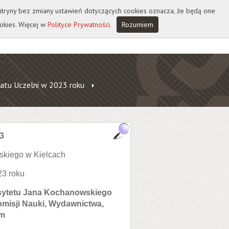
 witryny bez zmiany ustawień dotyczących cookies oznacza, że będą one
okies. Więcej w
Polityce Prywatności
.
Rozumiem
atu Uczelni w 2023 roku
3
skiego w Kielcach
23 roku
rsytetu Jana Kochanowskiego
omisji Nauki, Wydawnictwa,
um