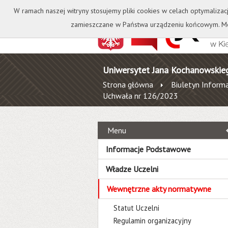
Kontakt
Biblioteka
W ramach naszej witryny stosujemy pliki cookies w celach optymalizac
zamieszczane w Państwa urządzeniu końcowym. Mo
Uniwersytet Jana Kochanowskie
Strona główna
Biuletyn Informa
Uchwała nr 126/2023
Menu
Informacje Podstawowe
Władze Uczelni
Wewnętrzne akty normatywne
Statut Uczelni
Regulamin organizacyjny