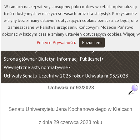
Kontakt
Biblioteka
Wydawnictwo
W ramach naszej witryny stosujemy pliki cookies w celach optymalizacji
Wirtualna Uczelnia
treści dostępnych w naszych serwisach oraz dla statystyk. Korzystanie z
witryny bez zmiany ustawień dotyczących cookies oznacza, że będą one
zamieszczane w Państwa urządzeniu końcowym. Możecie Państwo
dokonać w każdym czasie zmiany ustawień dotyczących cookies. Więcej w
Polityce Prywatności
.
Rozumiem
Uniwersytet Jana Kochanowskiego w Kielcach
Strona główna
Biuletyn Informacji Publicznej
Wewnętrzne akty normatywne
Uchwały Senatu Uczelni w 2023 roku
Uchwała nr 93/2023
Uchwała nr 93/2023
Senatu Uniwersytetu Jana Kochanowskiego w Kielcach
z dnia 29 czerwca 2023 roku