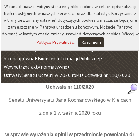
Kontakt
Biblioteka
Wydawnictwo
W ramach naszej witryny stosujemy pliki cookies w celach optymalizacji
Wirtualna Uczelnia
treści dostępnych w naszych serwisach oraz dla statystyk. Korzystanie z
witryny bez zmiany ustawień dotyczących cookies oznacza, że będą one
zamieszczane w Państwa urządzeniu końcowym. Możecie Państwo
dokonać w każdym czasie zmiany ustawień dotyczących cookies. Więcej w
Polityce Prywatności
.
Rozumiem
Uniwersytet Jana Kochanowskiego w Kielcach
Strona główna
Biuletyn Informacji Publicznej
Wewnętrzne akty normatywne
Uchwały Senatu Uczelni w 2020 roku
Uchwała nr 110/2020
Uchwała nr 110/2020
Senatu Uniwersytetu Jana Kochanowskiego w Kielcach
z dnia 1 września 2020 roku
w sprawie wyrażenia opinii w przedmiocie powołania dr