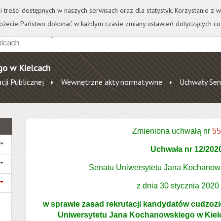
+
++
Wydawnictwo
Wirtualna Uczelnia
A
A
A
A
A
ji treści dostępnych w naszych serwisach oraz dla statystyk. Korzystanie z
żecie Państwo dokonać w każdym czasie zmiany ustawień dotyczących co
go w Kielcach
cji Publicznej
Wewnętrzne akty normatywne
Uchwały Sen
Zmieniona uchwałą nr
55
Uchwała nr 12/202
Senatu Uniwersytetu Jana Kochanow
z dnia 30 stycznia 2020
w sprawie
zasad rekrutacji kandydatów cudzoz
Uniwersytetu Jana Kochanowskiego w Kiel