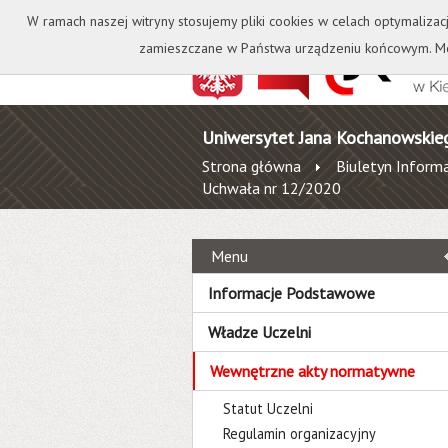
Kontakt
Biblioteka
W ramach naszej witryny stosujemy pliki cookies w celach optymalizac
zamieszczane w Państwa urządzeniu końcowym. Mo
Uniwersytet Jana Kochanowskie
Strona główna
Biuletyn Informa
Uchwała nr 12/2020
Menu
Informacje Podstawowe
Władze Uczelni
Wewnętrzne akty normatywne
Statut Uczelni
Regulamin organizacyjny