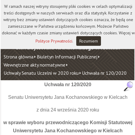
Kontakt
Biblioteka
Wydawnictwo
W ramach naszej witryny stosujemy pliki cookies w celach optymalizacji
Wirtualna Uczelnia
treści dostępnych w naszych serwisach oraz dla statystyk. Korzystanie z
witryny bez zmiany ustawień dotyczących cookies oznacza, że będą one
zamieszczane w Państwa urządzeniu końcowym. Możecie Państwo
dokonać w każdym czasie zmiany ustawień dotyczących cookies. Więcej w
Polityce Prywatności
.
Rozumiem
Uniwersytet Jana Kochanowskiego w Kielcach
Strona główna
Biuletyn Informacji Publicznej
Wewnętrzne akty normatywne
Uchwały Senatu Uczelni w 2020 roku
Uchwała nr 120/2020
Uchwała nr 120/2020
Senatu Uniwersytetu Jana Kochanowskiego w Kielcach
z dnia 24 września 2020 roku
w sprawie wyboru przewodniczącego Komisji Statutowej
Uniwersytetu Jana Kochanowskiego w Kielcach