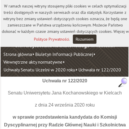
Kontakt
Biblioteka
Wydawnictwo
W ramach naszej witryny stosujemy pliki cookies w celach optymalizacji
Wirtualna Uczelnia
treści dostępnych w naszych serwisach oraz dla statystyk. Korzystanie z
witryny bez zmiany ustawień dotyczących cookies oznacza, że będą one
zamieszczane w Państwa urządzeniu końcowym. Możecie Państwo
dokonać w każdym czasie zmiany ustawień dotyczących cookies. Więcej w
Polityce Prywatności
.
Rozumiem
Uniwersytet Jana Kochanowskiego w Kielcach
Strona główna
Biuletyn Informacji Publicznej
Wewnętrzne akty normatywne
Uchwały Senatu Uczelni w 2020 roku
Uchwała nr 122/2020
Uchwała nr 122/2020
Senatu Uniwersytetu Jana Kochanowskiego w Kielcach
z dnia 24 września 2020 roku
w sprawie przedstawienia kandydata do Komisji
Dyscyplinarnej przy Radzie Głównej Nauki i Szkolnictwa