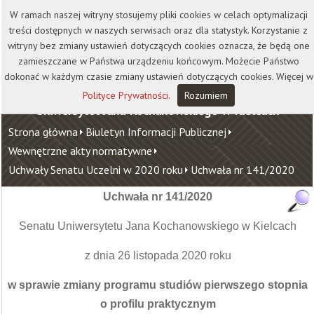
Kontakt
Biblioteka
Wydawnictwo
W ramach naszej witryny stosujemy pliki cookies w celach optymalizacji
Wirtualna Uczelnia
treści dostępnych w naszych serwisach oraz dla statystyk. Korzystanie z
witryny bez zmiany ustawień dotyczących cookies oznacza, że będą one
zamieszczane w Państwa urządzeniu końcowym. Możecie Państwo
dokonać w każdym czasie zmiany ustawień dotyczących cookies. Więcej w
Polityce Prywatności
.
Rozumiem
Uniwersytet Jana Kochanowskiego w Kielcach
Strona główna
Biuletyn Informacji Publicznej
Wewnętrzne akty normatywne
Uchwały Senatu Uczelni w 2020 roku
Uchwała nr 141/2020
Uchwała nr 141/2020
Senatu Uniwersytetu Jana Kochanowskiego w Kielcach
z dnia 26 listopada 2020 roku
w sprawie zmiany programu studiów pierwszego stopnia
o profilu praktycznym