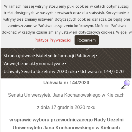
Kontakt
Biblioteka
Wydawnictwo
W ramach naszej witryny stosujemy pliki cookies w celach optymalizacji
Wirtualna Uczelnia
treści dostępnych w naszych serwisach oraz dla statystyk. Korzystanie z
witryny bez zmiany ustawień dotyczących cookies oznacza, że będą one
zamieszczane w Państwa urządzeniu końcowym. Możecie Państwo
dokonać w każdym czasie zmiany ustawień dotyczących cookies. Więcej w
Polityce Prywatności
.
Rozumiem
Uniwersytet Jana Kochanowskiego w Kielcach
Strona główna
Biuletyn Informacji Publicznej
Wewnętrzne akty normatywne
Uchwały Senatu Uczelni w 2020 roku
Uchwała nr 144/2020
Uchwała nr 144/2020
Senatu Uniwersytetu Jana Kochanowskiego w Kielcach
z dnia 17 grudnia 2020 roku
w sprawie wyboru przewodniczącego Rady Uczelni
Uniwersytetu Jana Kochanowskiego w Kielcach