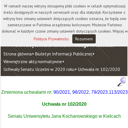
Kontakt
Biblioteka
Wydawnictwo
W ramach naszej witryny stosujemy pliki cookies w celach optymalizacji
Wirtualna Uczelnia
treści dostępnych w naszych serwisach oraz dla statystyk. Korzystanie z
witryny bez zmiany ustawień dotyczących cookies oznacza, że będą one
zamieszczane w Państwa urządzeniu końcowym. Możecie Państwo
dokonać w każdym czasie zmiany ustawień dotyczących cookies. Więcej w
Polityce Prywatności
.
Rozumiem
Uniwersytet Jana Kochanowskiego w Kielcach
Strona główna
Biuletyn Informacji Publicznej
Wewnętrzne akty normatywne
Uchwały Senatu Uczelni w 2020 roku
Uchwała nr 102/2020
Zmieniona uchwałami nr:
90/2021
,
98/2022
,
79/2023
,
113/2023
Uchwała nr 102/2020
Senatu Uniwersytetu Jana Kochanowskiego w Kielcach