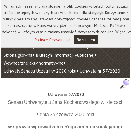
Kontakt
Biblioteka
Wydawnictwo
W ramach naszej witryny stosujemy pliki cookies w celach optymalizacji
Wirtualna Uczelnia
treści dostępnych w naszych serwisach oraz dla statystyk. Korzystanie z
witryny bez zmiany ustawień dotyczących cookies oznacza, że będą one
zamieszczane w Państwa urządzeniu końcowym. Możecie Państwo
dokonać w każdym czasie zmiany ustawień dotyczących cookies. Więcej w
Polityce Prywatności
.
Rozumiem
Uniwersytet Jana Kochanowskiego w Kielcach
Strona główna
Biuletyn Informacji Publicznej
Wewnętrzne akty normatywne
Uchwały Senatu Uczelni w 2020 roku
Uchwała nr 57/2020
Uchwała nr 57/2020
Senatu Uniwersytetu Jana Kochanowskiego w Kielcach
z dnia 25 czerwca 2020 roku
w sprawie wprowadzenia Regulaminu
określającego