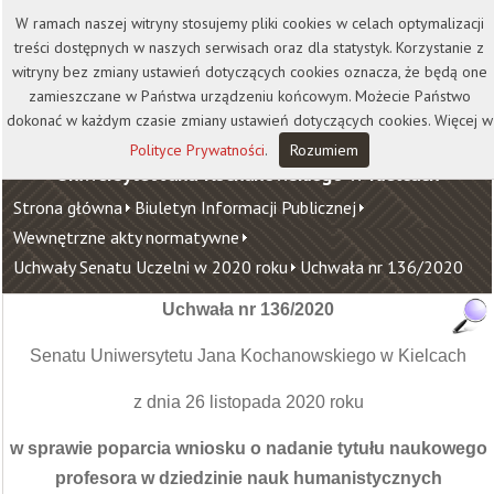
Kontakt
Biblioteka
Wydawnictwo
W ramach naszej witryny stosujemy pliki cookies w celach optymalizacji
Wirtualna Uczelnia
treści dostępnych w naszych serwisach oraz dla statystyk. Korzystanie z
witryny bez zmiany ustawień dotyczących cookies oznacza, że będą one
zamieszczane w Państwa urządzeniu końcowym. Możecie Państwo
dokonać w każdym czasie zmiany ustawień dotyczących cookies. Więcej w
Polityce Prywatności
.
Rozumiem
Uniwersytet Jana Kochanowskiego w Kielcach
Strona główna
Biuletyn Informacji Publicznej
Wewnętrzne akty normatywne
Uchwały Senatu Uczelni w 2020 roku
Uchwała nr 136/2020
Uchwała nr 136/2020
Senatu Uniwersytetu Jana Kochanowskiego w Kielcach
z dnia 26 listopada 2020 roku
w sprawie poparcia wniosku o nadanie tytułu naukowego
profesora w dziedzinie nauk humanistycznych