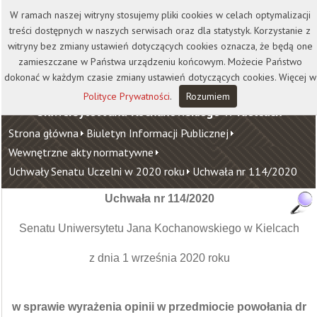
Kontakt
Biblioteka
Wydawnictwo
W ramach naszej witryny stosujemy pliki cookies w celach optymalizacji
Wirtualna Uczelnia
treści dostępnych w naszych serwisach oraz dla statystyk. Korzystanie z
witryny bez zmiany ustawień dotyczących cookies oznacza, że będą one
zamieszczane w Państwa urządzeniu końcowym. Możecie Państwo
dokonać w każdym czasie zmiany ustawień dotyczących cookies. Więcej w
Polityce Prywatności
.
Rozumiem
Uniwersytet Jana Kochanowskiego w Kielcach
Strona główna
Biuletyn Informacji Publicznej
Wewnętrzne akty normatywne
Uchwały Senatu Uczelni w 2020 roku
Uchwała nr 114/2020
Uchwała nr 114/2020
Senatu Uniwersytetu Jana Kochanowskiego w Kielcach
z dnia 1 września 2020 roku
w sprawie wyrażenia opinii w przedmiocie powołania dr