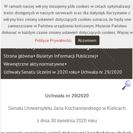
Kontakt
Biblioteka
Wydawnictwo
W ramach naszej witryny stosujemy pliki cookies w celach optymalizacji
Wirtualna Uczelnia
treści dostępnych w naszych serwisach oraz dla statystyk. Korzystanie z
witryny bez zmiany ustawień dotyczących cookies oznacza, że będą one
zamieszczane w Państwa urządzeniu końcowym. Możecie Państwo
dokonać w każdym czasie zmiany ustawień dotyczących cookies. Więcej w
Polityce Prywatności
.
Rozumiem
Uniwersytet Jana Kochanowskiego w Kielcach
Strona główna
Biuletyn Informacji Publicznej
Wewnętrzne akty normatywne
Uchwały Senatu Uczelni w 2020 roku
Uchwała nr 29/2020
Uchwała nr 29/2020
Senatu Uniwersytetu Jana Kochanowskiego w Kielcach
z dnia 30 kwietnia 2020 roku