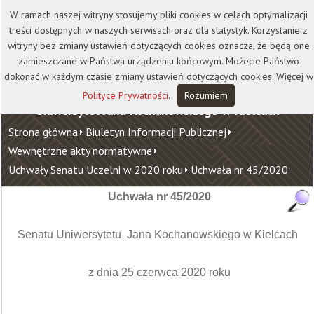
Kontakt
Biblioteka
Wydawnictwo
W ramach naszej witryny stosujemy pliki cookies w celach optymalizacji
Wirtualna Uczelnia
treści dostępnych w naszych serwisach oraz dla statystyk. Korzystanie z
witryny bez zmiany ustawień dotyczących cookies oznacza, że będą one
zamieszczane w Państwa urządzeniu końcowym. Możecie Państwo
dokonać w każdym czasie zmiany ustawień dotyczących cookies. Więcej w
Polityce Prywatności
.
Rozumiem
Uniwersytet Jana Kochanowskiego w Kielcach
Strona główna
Biuletyn Informacji Publicznej
Wewnętrzne akty normatywne
Uchwały Senatu Uczelni w 2020 roku
Uchwała nr 45/2020
Uchwała nr 45/2020
Senatu Uniwersytetu Jana Kochanowskiego w Kielcach
z dnia 25 czerwca 2020 roku