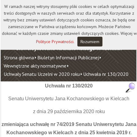
Kontakt
Biblioteka
Wydawnictwo
W ramach naszej witryny stosujemy pliki cookies w celach optymalizacji
Wirtualna Uczelnia
treści dostępnych w naszych serwisach oraz dla statystyk. Korzystanie z
witryny bez zmiany ustawień dotyczących cookies oznacza, że będą one
zamieszczane w Państwa urządzeniu końcowym. Możecie Państwo
dokonać w każdym czasie zmiany ustawień dotyczących cookies. Więcej w
Polityce Prywatności
.
Rozumiem
Uniwersytet Jana Kochanowskiego w Kielcach
Strona główna
Biuletyn Informacji Publicznej
Wewnętrzne akty normatywne
Uchwały Senatu Uczelni w 2020 roku
Uchwała nr 130/2020
Uchwała nr 130/2020
Senatu Uniwersytetu Jana Kochanowskiego w Kielcach
z dnia 29 października 2020 roku
zmieniająca uchwałę nr 74/2019 Senatu Uniwersytetu Jana
Kochanowskiego w Kielcach z dnia 25 kwietnia 2019 r.