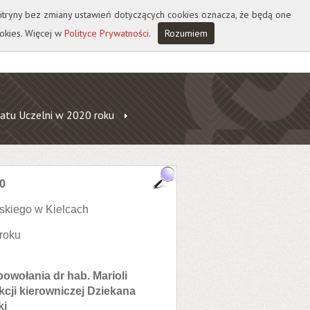
 witryny bez zmiany ustawień dotyczących cookies oznacza, że będą one
okies. Więcej w
Polityce Prywatności
.
Rozumiem
atu Uczelni w 2020 roku
0
skiego w Kielcach
 roku
owołania dr hab. Marioli
kcji kierowniczej Dziekana
ki