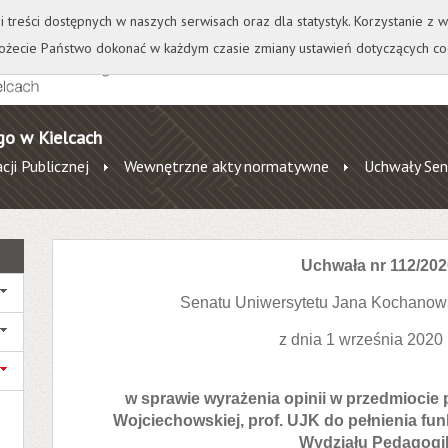
+
++
Wydawnictwo
Wirtualna Uczelnia
A
A
A
A
A
ji treści dostępnych w naszych serwisach oraz dla statystyk. Korzystanie z
żecie Państwo dokonać w każdym czasie zmiany ustawień dotyczących co
go w Kielcach
cji Publicznej
Wewnętrzne akty normatywne
Uchwały Sen
Uchwała nr 112/202
Senatu Uniwersytetu Jana Kochanow
z dnia 1 września 2020
w sprawie wyrażenia opinii w przedmiocie p
Wojciechowskiej, prof. UJK do pełnienia fun
Wydziału Pedagogi