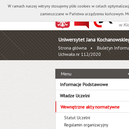
Kontakt
Biblioteka
W ramach naszej witryny stosujemy pliki cookies w celach optymalizac
zamieszczane w Państwa urządzeniu końcowym. Mo
Uniwersytet Jana Kochanowskie
Strona główna
Biuletyn Informa
Uchwała nr 112/2020
Menu
Informacje Podstawowe
Władze Uczelni
Wewnętrzne akty normatywne
Statut Uczelni
Regulamin organizacyjny