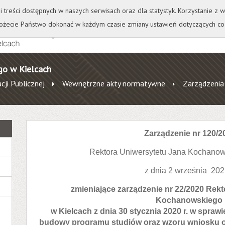
+
++
Wydawnictwo
Wirtualna Uczelnia
A
A
A
A
A
ji treści dostępnych w naszych serwisach oraz dla statystyk. Korzystanie z
żecie Państwo dokonać w każdym czasie zmiany ustawień dotyczących co
go w Kielcach
cji Publicznej
Wewnętrzne akty normatywne
Zarządzenia
Zarządzenie nr 120/2
Rektora Uniwersytetu Jana Kochanow
z dnia 2 września 2021
zmieniające zarządzenie nr 22/2020 Rek
Kochanowskiego
w Kielcach z dnia 30 stycznia 2020 r. w spr
budowy programu studiów oraz wzoru wniosku 