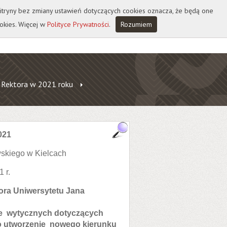
 witryny bez zmiany ustawień dotyczących cookies oznacza, że będą one
okies. Więcej w
Polityce Prywatności
.
Rozumiem
 Rektora w 2021 roku
021
skiego w Kielcach
 r.
tora Uniwersytetu Jana
awie wytycznych dotyczących
o utworzenie nowego kierunku