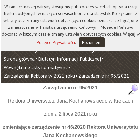
Kontakt
Biblioteka
Wydawnictwo
W ramach naszej witryny stosujemy pliki cookies w celach optymalizacji
Wirtualna Uczelnia
treści dostępnych w naszych serwisach oraz dla statystyk. Korzystanie z
witryny bez zmiany ustawień dotyczących cookies oznacza, że będą one
zamieszczane w Państwa urządzeniu końcowym. Możecie Państwo
dokonać w każdym czasie zmiany ustawień dotyczących cookies. Więcej w
Polityce Prywatności
.
Rozumiem
Uniwersytet Jana Kochanowskiego w Kielcach
Strona główna
Biuletyn Informacji Publicznej
Wewnętrzne akty normatywne
Zarządzenia Rektora w 2021 roku
Zarządzenie nr 95/2021
Zarządzenie nr
95/2021
Rektora Uniwersytetu Jana Kochanowskiego w Kielcach
z dnia 2 lipca 2021 roku
zmieniające zarządzenie nr 46/2020 Rektora Uniwersytetu
Jana Kochanowskiego